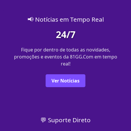
📢 Notícias em Tempo Real
24/7
Fique por dentro de todas as novidades,
promoções e eventos da 81GG.Com em tempo
real!
Ver Notícias
💬 Suporte Direto