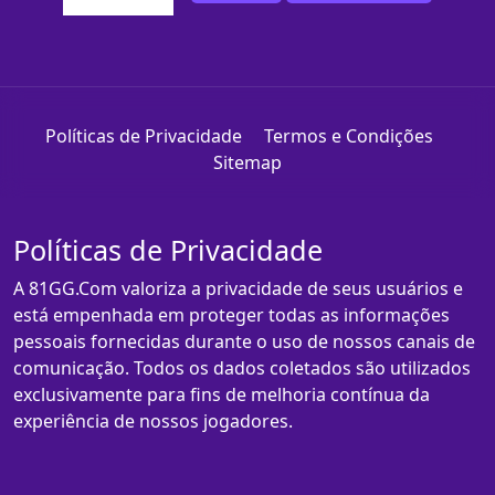
Políticas de Privacidade
Termos e Condições
Sitemap
Políticas de Privacidade
A 81GG.Com valoriza a privacidade de seus usuários e
está empenhada em proteger todas as informações
pessoais fornecidas durante o uso de nossos canais de
comunicação. Todos os dados coletados são utilizados
exclusivamente para fins de melhoria contínua da
experiência de nossos jogadores.