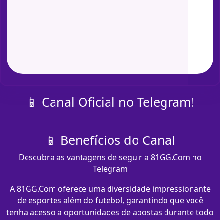
📱 Canal Oficial no Telegram!
📱 Benefícios do Canal
Descubra as vantagens de seguir a 81GG.Com no
Telegram
A 81GG.Com oferece uma diversidade impressionante
de esportes além do futebol, garantindo que você
tenha acesso a oportunidades de apostas durante todo