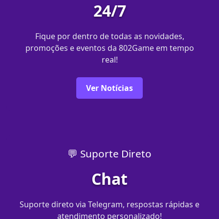
24/7
Fique por dentro de todas as novidades,
promoções e eventos da 802Game em tempo
real!
Ver Notícias
💬 Suporte Direto
Chat
Suporte direto via Telegram, respostas rápidas e
atendimento personalizado!