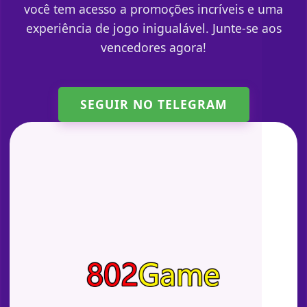
você tem acesso a promoções incríveis e uma
experiência de jogo inigualável. Junte-se aos
vencedores agora!
SEGUIR NO TELEGRAM