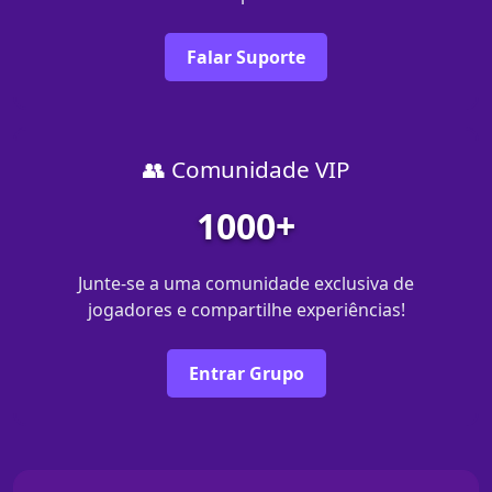
Falar Suporte
👥 Comunidade VIP
1000+
Junte-se a uma comunidade exclusiva de
jogadores e compartilhe experiências!
Entrar Grupo