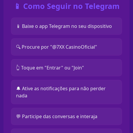
📱 Como Seguir no Telegram
📱 Baixe o app Telegram no seu dispositivo
🔍 Procure por "@7XX CasinoOficial"
👆 Toque em "Entrar" ou "Join"
🔔 Ative as notificações para não perder
nada
💬 Participe das conversas e interaja