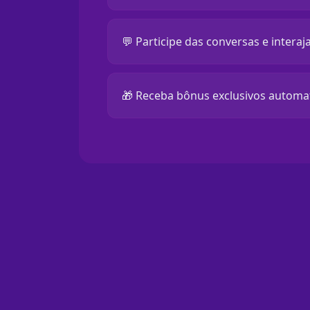
💬 Participe das conversas e interaj
🎁 Receba bônus exclusivos autom