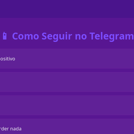
📱 Como Seguir no Telegram
ositivo
erder nada