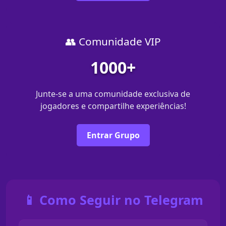
👥 Comunidade VIP
1000+
Junte-se a uma comunidade exclusiva de
jogadores e compartilhe experiências!
Entrar Grupo
📱 Como Seguir no Telegram