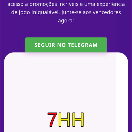
acesso a promoções incríveis e uma experiência
de jogo inigualável. Junte-se aos vencedores
agora!
SEGUIR NO TELEGRAM