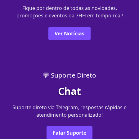
Fique por dentro de todas as novidades,
promoções e eventos da 7HH em tempo real!
Ver Notícias
💬 Suporte Direto
Chat
Suporte direto via Telegram, respostas rápidas e
atendimento personalizado!
Falar Suporte