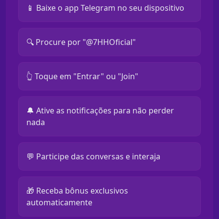
📱 Baixe o app Telegram no seu dispositivo
🔍 Procure por "@7HHOficial"
👆 Toque em "Entrar" ou "Join"
🔔 Ative as notificações para não perder
nada
💬 Participe das conversas e interaja
🎁 Receba bônus exclusivos
automaticamente