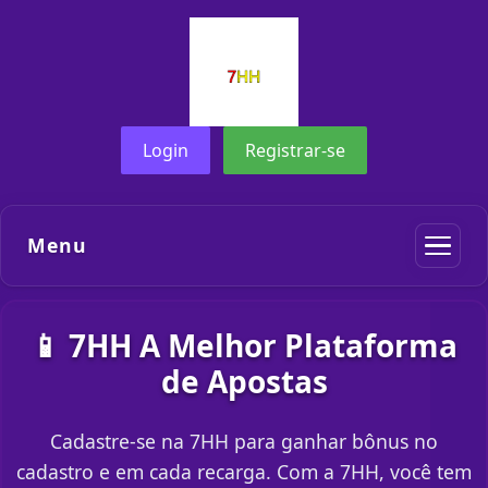
Login
Registrar-se
Menu
📱 7HH A Melhor Plataforma
de Apostas
Cadastre-se na 7HH para ganhar bônus no
cadastro e em cada recarga. Com a 7HH, você tem