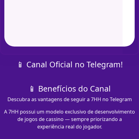
📱 Canal Oficial no Telegram!
📱 Benefícios do Canal
Descubra as vantagens de seguir a 7HH no Telegram
A 7HH possui um modelo exclusivo de desenvolvimento
de jogos de cassino — sempre priorizando a
experiência real do jogador.