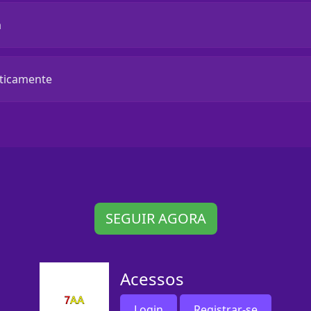
a
aticamente
SEGUIR AGORA
Acessos
Login
Registrar-se