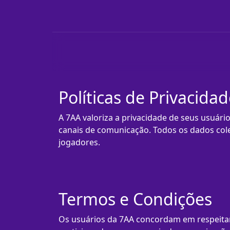
Políticas de Privacida
A 7AA valoriza a privacidade de seus usuár
canais de comunicação. Todos os dados cole
jogadores.
Termos e Condições
Os usuários da 7AA concordam em respeitar 