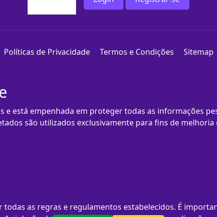
Políticas de Privacidade
Termos e Condições
Sitemap
de
ios e está empenhada em proteger todas as informações pe
tados são utilizados exclusivamente para fins de melhoria
todas as regras e regulamentos estabelecidos. É importan