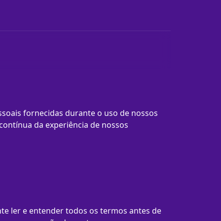
ssoais fornecidas durante o uso de nossos
 contínua da experiência de nossos
te ler e entender todos os termos antes de