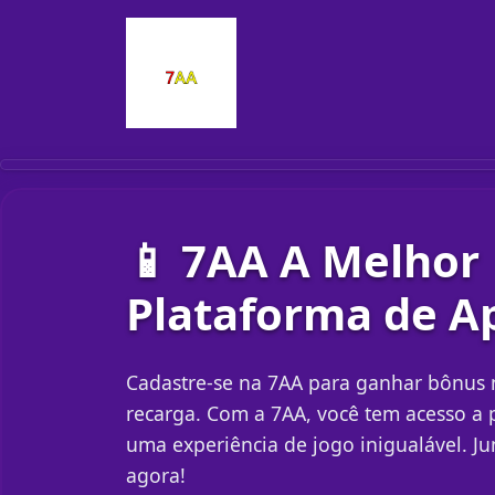
📱 7AA A Melhor
Plataforma de A
Cadastre-se na 7AA para ganhar bônus 
recarga. Com a 7AA, você tem acesso a 
uma experiência de jogo inigualável. J
agora!