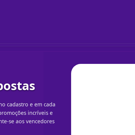
postas
no cadastro e em cada
promoções incríveis e
unte-se aos vencedores