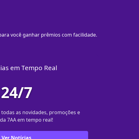
 para você ganhar prêmios com facilidade.
cias em Tempo Real
24/7
e todas as novidades, promoções e
 da 7AA em tempo real!
Ver Notícias