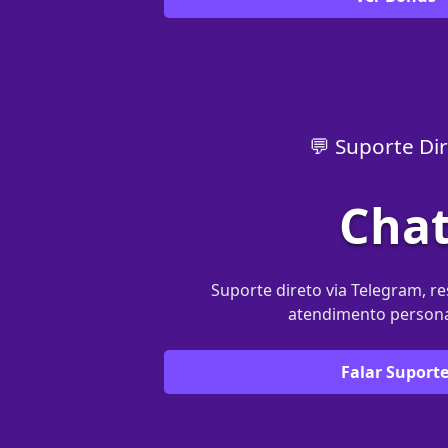
💬 Suporte Di
Cha
Suporte direto via Telegram, r
atendimento persona
Falar Suport