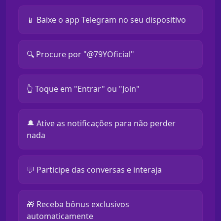
📱 Baixe o app Telegram no seu dispositivo
🔍 Procure por "@79YOficial"
👆 Toque em "Entrar" ou "Join"
🔔 Ative as notificações para não perder
nada
💬 Participe das conversas e interaja
🎁 Receba bônus exclusivos
automaticamente