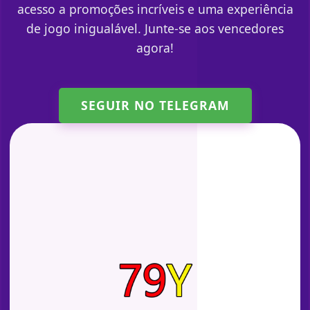
acesso a promoções incríveis e uma experiência
de jogo inigualável. Junte-se aos vencedores
agora!
SEGUIR NO TELEGRAM