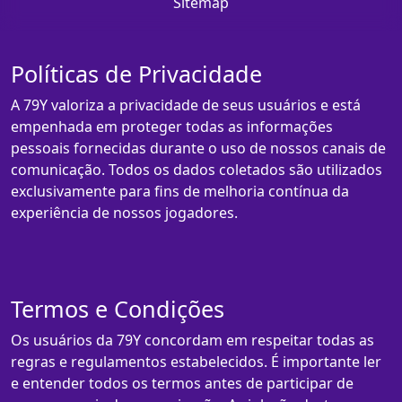
Sitemap
Políticas de Privacidade
A 79Y valoriza a privacidade de seus usuários e está
empenhada em proteger todas as informações
pessoais fornecidas durante o uso de nossos canais de
comunicação. Todos os dados coletados são utilizados
exclusivamente para fins de melhoria contínua da
experiência de nossos jogadores.
Termos e Condições
Os usuários da 79Y concordam em respeitar todas as
regras e regulamentos estabelecidos. É importante ler
e entender todos os termos antes de participar de