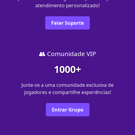
atendimento personalizado!
Falar Suporte
👥 Comunidade VIP
1000+
Junte-se a uma comunidade exclusiva de
jogadores e compartilhe experiências!
Entrar Grupo