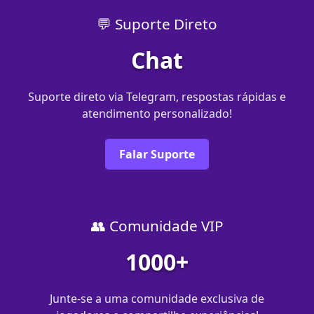
💬 Suporte Direto
Chat
Suporte direto via Telegram, respostas rápidas e
atendimento personalizado!
Falar Suporte
👥 Comunidade VIP
1000+
Junte-se a uma comunidade exclusiva de