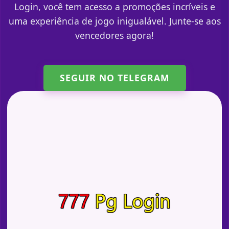
Login, você tem acesso a promoções incríveis e
uma experiência de jogo inigualável. Junte-se aos
vencedores agora!
SEGUIR NO TELEGRAM