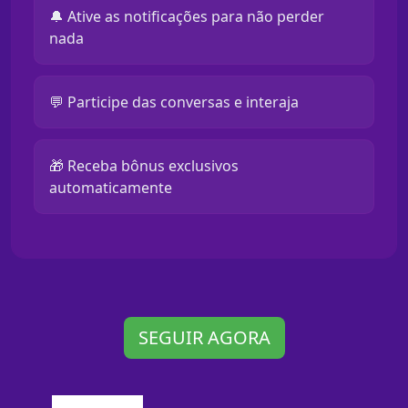
🔔 Ative as notificações para não perder
nada
💬 Participe das conversas e interaja
🎁 Receba bônus exclusivos
automaticamente
SEGUIR AGORA