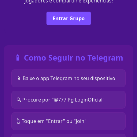
jogadores e compartilhe experiências!
Entrar Grupo
📱 Como Seguir no Telegram
📱 Baixe o app Telegram no seu dispositivo
🔍 Procure por "@777 Pg LoginOficial"
👆 Toque em "Entrar" ou "Join"