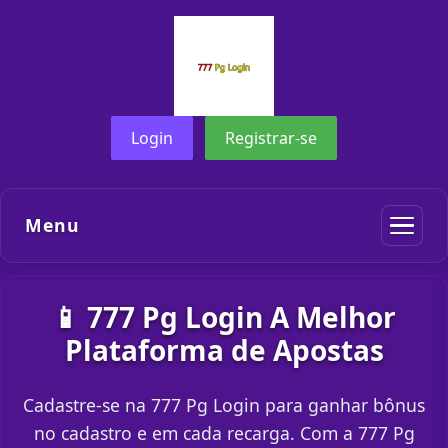
Login
Registrar-se
Menu
📱 777 Pg Login A Melhor
Plataforma de Apostas
Cadastre-se na 777 Pg Login para ganhar bônus
no cadastro e em cada recarga. Com a 777 Pg