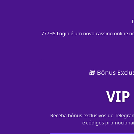
777H5 Login é um novo cassino online n
🎁 Bônus Exclu
VIP
Receba bônus exclusivos do Telegra
e códigos promocionai