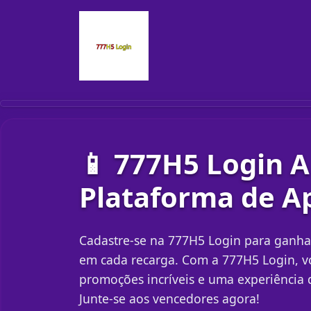
📱 777H5 Login 
Plataforma de A
Cadastre-se na 777H5 Login para ganha
em cada recarga. Com a 777H5 Login, v
promoções incríveis e uma experiência d
Junte-se aos vencedores agora!