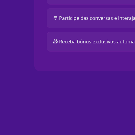
💬 Participe das conversas e interaj
🎁 Receba bônus exclusivos autom