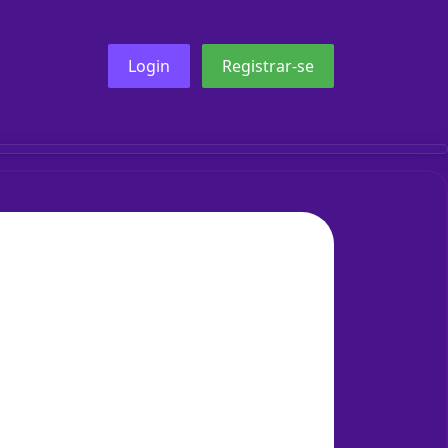
Login
Registrar-se