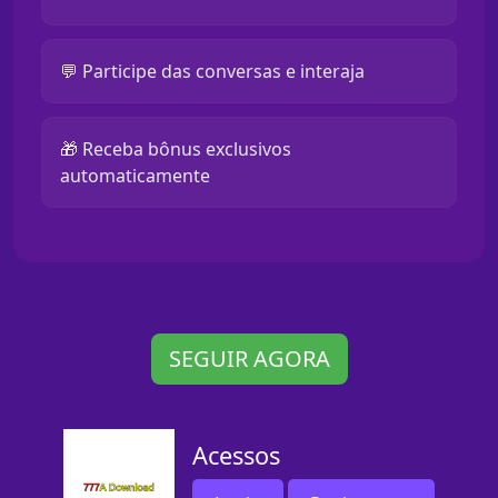
💬 Participe das conversas e interaja
🎁 Receba bônus exclusivos
automaticamente
SEGUIR AGORA
Acessos