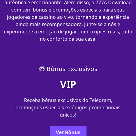
autêntica e emocionante. Além disso, o 777A Download
com​ tem bônus e promoções especiais para seus
jogadores de cassino ao vivo, tornando a experiência
ainda mais recompensadora. Junte-se a nós e
experimente a emoção de jogar com crupiês reais, tudo
no conforto da sua casa!
🎁 Bônus Exclusivos
VIP
Receba bônus exclusivos do Telegram,
promoções especiais e códigos promocionais
únicos!
Ver Bônus