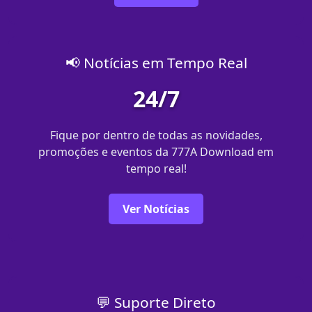
📢 Notícias em Tempo Real
24/7
Fique por dentro de todas as novidades,
promoções e eventos da 777A Download em
tempo real!
Ver Notícias
💬 Suporte Direto