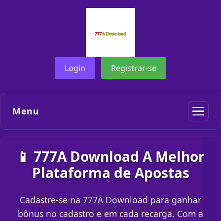
Login
Registrar-se
Menu
📱 777A Download A Melhor
Plataforma de Apostas
Cadastre-se na 777A Download para ganhar
bônus no cadastro e em cada recarga. Com a