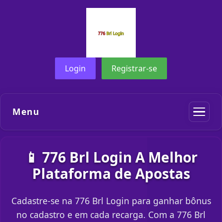
Login
Registrar-se
Menu
📱 776 Brl Login A Melhor
Plataforma de Apostas
Cadastre-se na 776 Brl Login para ganhar bônus
no cadastro e em cada recarga. Com a 776 Brl