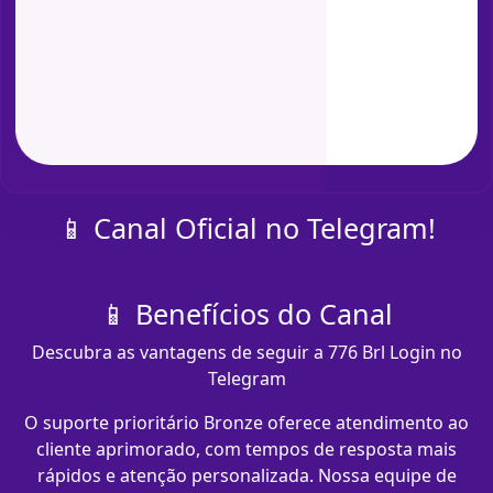
📱 Canal Oficial no Telegram!
📱 Benefícios do Canal
Descubra as vantagens de seguir a 776 Brl Login no
Telegram
O suporte prioritário Bronze oferece atendimento ao
cliente aprimorado, com tempos de resposta mais
rápidos e atenção personalizada. Nossa equipe de