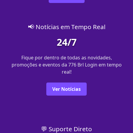
📢 Notícias em Tempo Real
24/7
Fique por dentro de todas as novidades,
promoções e eventos da 776 Brl Login em tempo
real!
Ver Notícias
💬 Suporte Direto