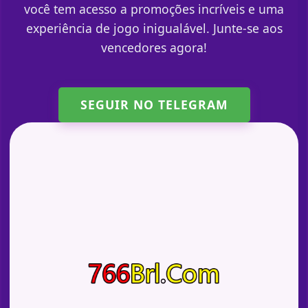
você tem acesso a promoções incríveis e uma
experiência de jogo inigualável. Junte-se aos
vencedores agora!
SEGUIR NO TELEGRAM