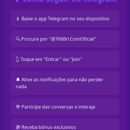
📱 Baixe o app Telegram no seu dispositivo
🔍 Procure por "@766Brl.ComOficial"
👆 Toque em "Entrar" ou "Join"
🔔 Ative as notificações para não perder
nada
💬 Participe das conversas e interaja
🎁 Receba bônus exclusivos