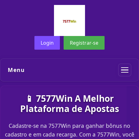
Login
Registrar-se
Menu
📱 7577Win A Melhor
Plataforma de Apostas
Cadastre-se na 7577Win para ganhar bônus no
cadastro e em cada recarga. Com a 7577Win, você