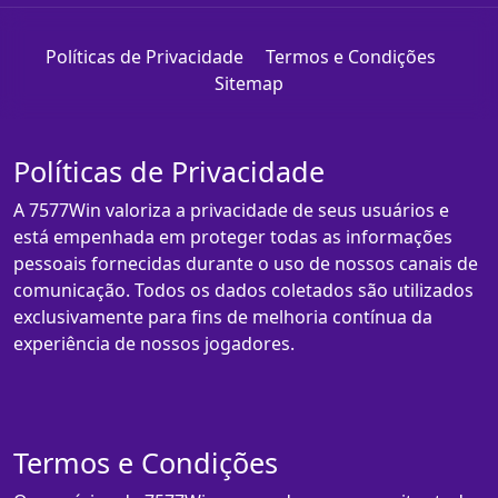
Políticas de Privacidade
Termos e Condições
Sitemap
Políticas de Privacidade
A 7577Win valoriza a privacidade de seus usuários e
está empenhada em proteger todas as informações
pessoais fornecidas durante o uso de nossos canais de
comunicação. Todos os dados coletados são utilizados
exclusivamente para fins de melhoria contínua da
experiência de nossos jogadores.
Termos e Condições