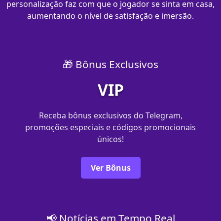
personalização faz com que o jogador se sinta em casa,
aumentando o nível de satisfação e imersão.
🎁 Bônus Exclusivos
VIP
Receba bônus exclusivos do Telegram,
promoções especiais e códigos promocionais
únicos!
Ver Bônus
📢 Notícias em Tempo Real