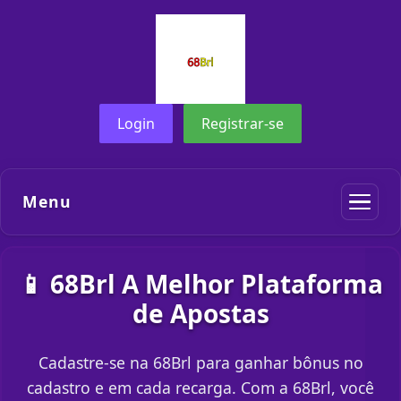
Login
Registrar-se
Menu
📱 68Brl A Melhor Plataforma
de Apostas
Cadastre-se na 68Brl para ganhar bônus no
cadastro e em cada recarga. Com a 68Brl, você