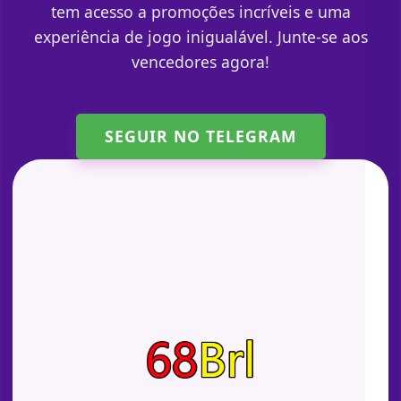
tem acesso a promoções incríveis e uma
experiência de jogo inigualável. Junte-se aos
vencedores agora!
SEGUIR NO TELEGRAM