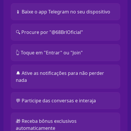
📱 Baixe o app Telegram no seu dispositivo
🔍 Procure por "@68BrlOficial"
👆 Toque em "Entrar" ou "Join"
🔔 Ative as notificações para não perder
nada
💬 Participe das conversas e interaja
🎁 Receba bônus exclusivos
automaticamente