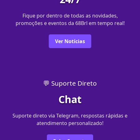
Fique por dentro de todas as novidades,
promoções e eventos da 68Brl em tempo real!
Ver Notícias
💬 Suporte Direto
Chat
Suporte direto via Telegram, respostas rápidas e
atendimento personalizado!