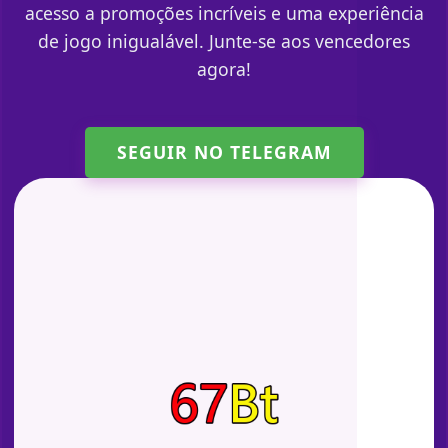
acesso a promoções incríveis e uma experiência
de jogo inigualável. Junte-se aos vencedores
agora!
SEGUIR NO TELEGRAM