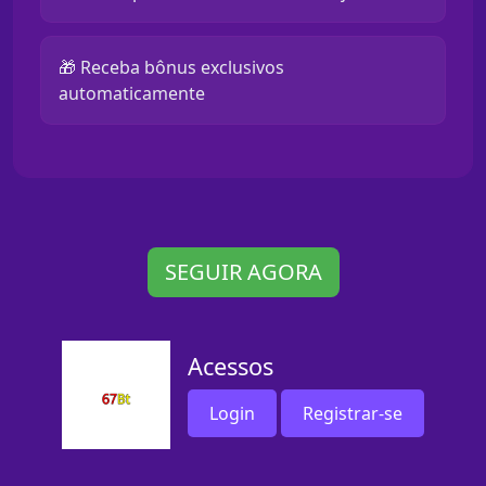
🎁 Receba bônus exclusivos
automaticamente
SEGUIR AGORA
Acessos
Login
Registrar-se