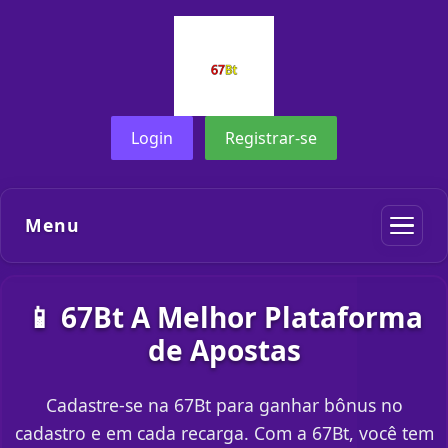
Login
Registrar-se
Menu
📱 67Bt A Melhor Plataforma
de Apostas
Cadastre-se na 67Bt para ganhar bônus no
cadastro e em cada recarga. Com a 67Bt, você tem