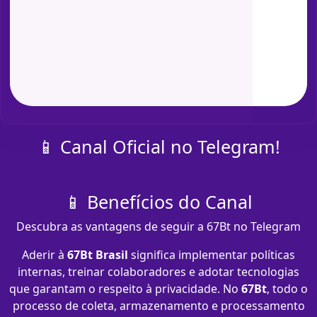
📱 Canal Oficial no Telegram!
📱 Benefícios do Canal
Descubra as vantagens de seguir a 67Bt no Telegram
Aderir à
67Bt Brasil
significa implementar políticas
internas, treinar colaboradores e adotar tecnologias
que garantam o respeito à privacidade. No
67Bt
, todo o
processo de coleta, armazenamento e processamento