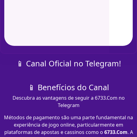
📱 Canal Oficial no Telegram!
📱 Benefícios do Canal
Descubra as vantagens de seguir a 6733.Com no
Telegram
Métodos de pagamento são uma parte fundamental na
experiência de jogo online, particularmente em
plataformas de apostas e cassinos como o
6733.Com
. A