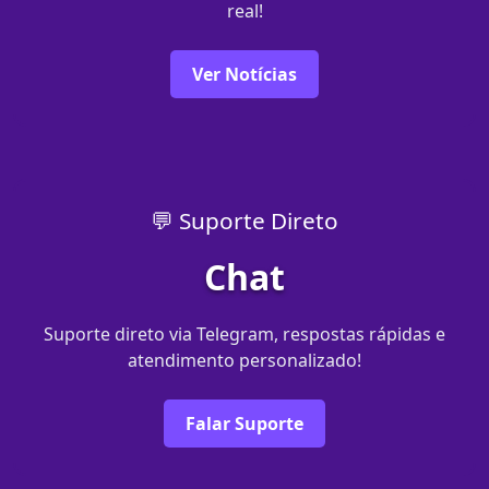
real!
Ver Notícias
💬 Suporte Direto
Chat
Suporte direto via Telegram, respostas rápidas e
atendimento personalizado!
Falar Suporte