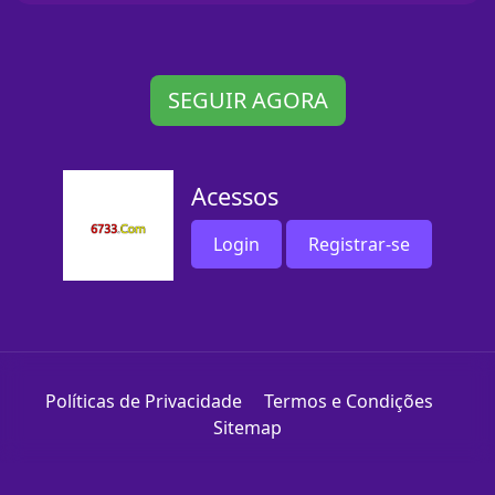
SEGUIR AGORA
Acessos
Login
Registrar-se
Políticas de Privacidade
Termos e Condições
Sitemap