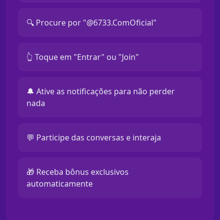
🔍 Procure por "@6733.ComOficial"
👆 Toque em "Entrar" ou "Join"
🔔 Ative as notificações para não perder
nada
💬 Participe das conversas e interaja
🎁 Receba bônus exclusivos
automaticamente