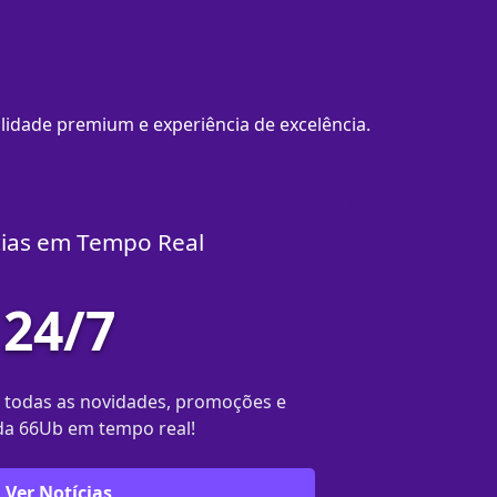
lidade premium e experiência de excelência.
cias em Tempo Real
24/7
e todas as novidades, promoções e
da 66Ub em tempo real!
Ver Notícias