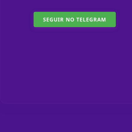
SEGUIR NO TELEGRAM