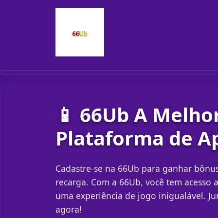
📱 66Ub A Melho
Plataforma de A
Cadastre-se na 66Ub para ganhar bônus
recarga. Com a 66Ub, você tem acesso a
uma experiência de jogo inigualável. J
agora!