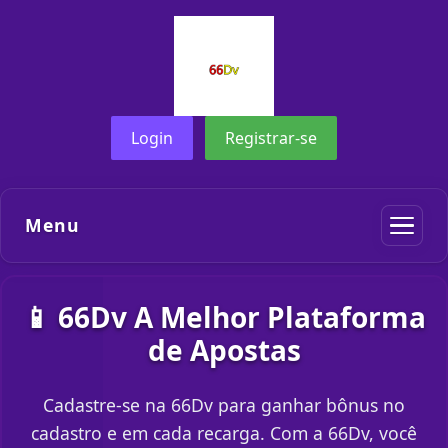
Login
Registrar-se
Menu
📱 66Dv A Melhor Plataforma
de Apostas
Cadastre-se na 66Dv para ganhar bônus no
cadastro e em cada recarga. Com a 66Dv, você