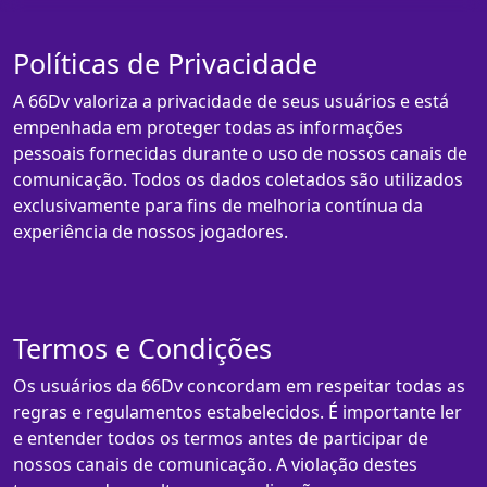
Políticas de Privacidade
A 66Dv valoriza a privacidade de seus usuários e está
empenhada em proteger todas as informações
pessoais fornecidas durante o uso de nossos canais de
comunicação. Todos os dados coletados são utilizados
exclusivamente para fins de melhoria contínua da
experiência de nossos jogadores.
Termos e Condições
Os usuários da 66Dv concordam em respeitar todas as
regras e regulamentos estabelecidos. É importante ler
e entender todos os termos antes de participar de
nossos canais de comunicação. A violação destes