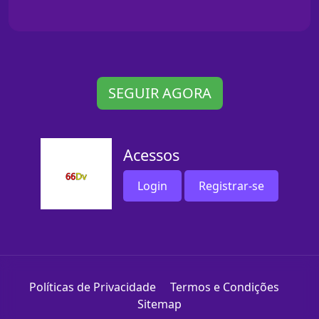
SEGUIR AGORA
Acessos
Login
Registrar-se
Políticas de Privacidade
Termos e Condições
Sitemap