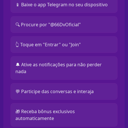
📱 Baixe o app Telegram no seu dispositivo
🔍 Procure por "@66DvOficial"
👆 Toque em "Entrar" ou "Join"
🔔 Ative as notificações para não perder
nada
💬 Participe das conversas e interaja
🎁 Receba bônus exclusivos
automaticamente