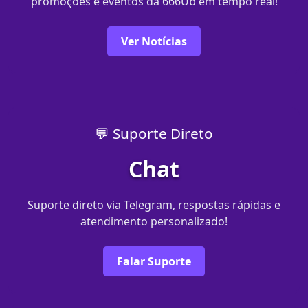
promoções e eventos da 666Ub em tempo real!
Ver Notícias
💬 Suporte Direto
Chat
Suporte direto via Telegram, respostas rápidas e
atendimento personalizado!
Falar Suporte