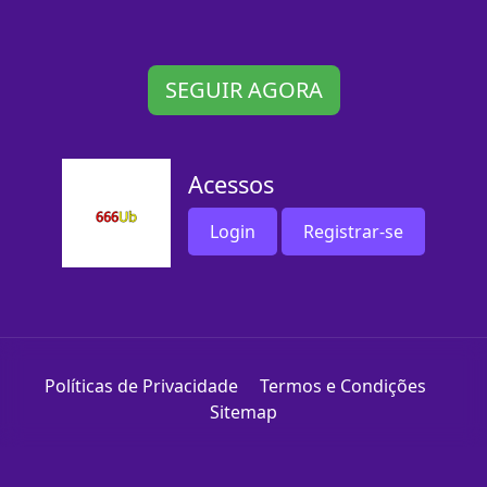
SEGUIR AGORA
Acessos
Login
Registrar-se
Políticas de Privacidade
Termos e Condições
Sitemap