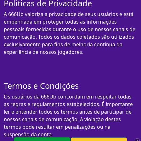
Políticas de Privacidade
A 666Ub valoriza a privacidade de seus usuários e está
empenhada em proteger todas as informações
pessoais fornecidas durante o uso de nossos canais de
comunicação. Todos os dados coletados são utilizados
exclusivamente para fins de melhoria contínua da
experiência de nossos jogadores.
Termos e Condições
Os usuários da 666Ub concordam em respeitar todas
as regras e regulamentos estabelecidos. É importante
ler e entender todos os termos antes de participar de
nossos canais de comunicação. A violação destes
termos pode resultar em penalizações ou na
suspensão da conta.