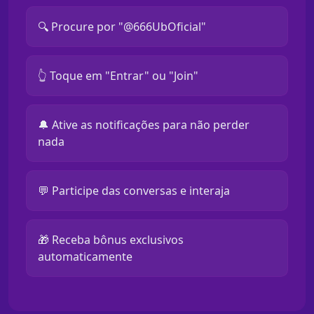
🔍 Procure por "@666UbOficial"
👆 Toque em "Entrar" ou "Join"
🔔 Ative as notificações para não perder
nada
💬 Participe das conversas e interaja
🎁 Receba bônus exclusivos
automaticamente