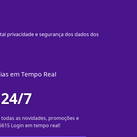
m
otal privacidade e segurança dos dados dos
cias em Tempo Real
24/7
e todas as novidades, promoções e
6615 Login em tempo real!