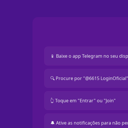
📱 Baixe o app Telegram no seu disp
🔍 Procure por "@6615 LoginOficial
👆 Toque em "Entrar" ou "Join"
🔔 Ative as notificações para não p