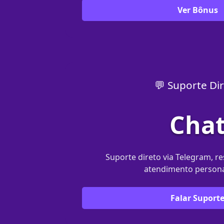
Ver Bônus
💬 Suporte Di
Cha
Suporte direto via Telegram, r
atendimento persona
Falar Suport