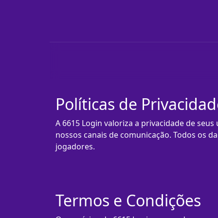
Políticas de Privacida
A 6615 Login valoriza a privacidade de seu
nossos canais de comunicação. Todos os dad
jogadores.
Termos e Condições