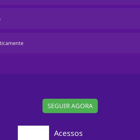
a
aticamente
SEGUIR AGORA
Acessos