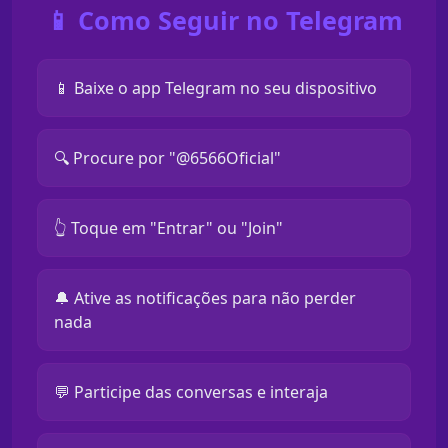
📱 Como Seguir no Telegram
📱 Baixe o app Telegram no seu dispositivo
🔍 Procure por "@6566Oficial"
👆 Toque em "Entrar" ou "Join"
🔔 Ative as notificações para não perder
nada
💬 Participe das conversas e interaja