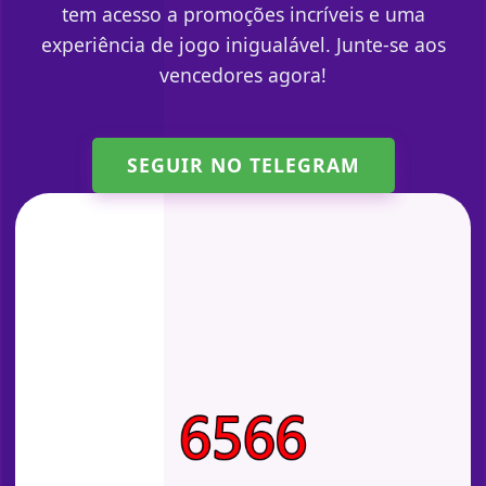
tem acesso a promoções incríveis e uma
experiência de jogo inigualável. Junte-se aos
vencedores agora!
SEGUIR NO TELEGRAM