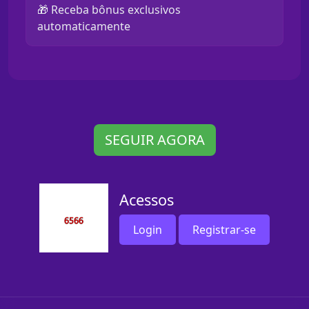
🎁 Receba bônus exclusivos
automaticamente
SEGUIR AGORA
Acessos
Login
Registrar-se