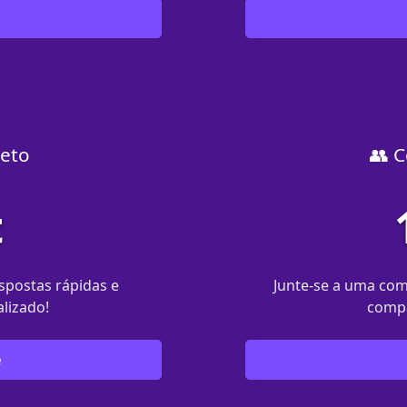
reto
👥 
t
espostas rápidas e
Junte-se a uma com
lizado!
compa
e