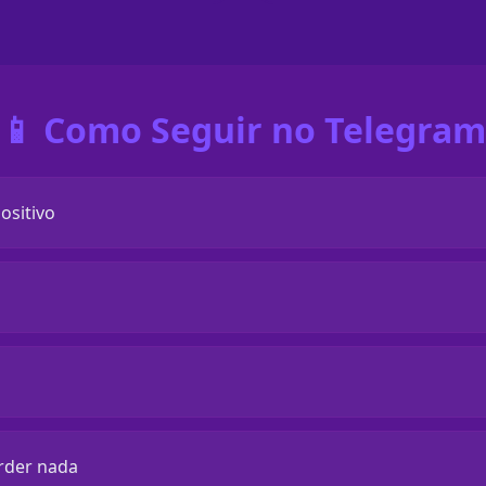
📱 Como Seguir no Telegram
ositivo
erder nada