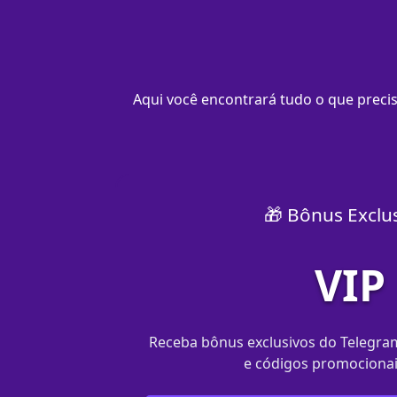
Aqui você encontrará tudo o que preci
🎁 Bônus Exclu
VIP
Receba bônus exclusivos do Telegra
e códigos promocionai