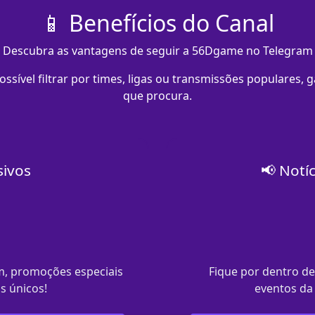
📱 Benefícios do Canal
Descubra as vantagens de seguir a 56Dgame no Telegram
ssível filtrar por times, ligas ou transmissões populares
que procura.
sivos
📢 Notí
m, promoções especiais
Fique por dentro d
s únicos!
eventos da