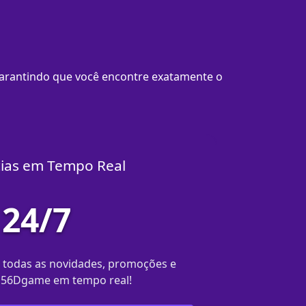
, garantindo que você encontre exatamente o
cias em Tempo Real
24/7
e todas as novidades, promoções e
 56Dgame em tempo real!