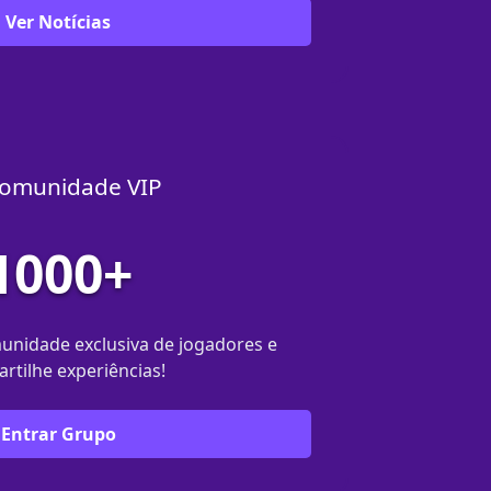
Ver Notícias
Comunidade VIP
1000+
unidade exclusiva de jogadores e
rtilhe experiências!
Entrar Grupo