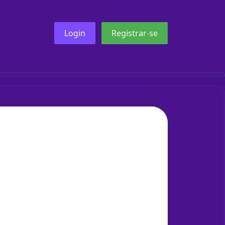
Login
Registrar-se