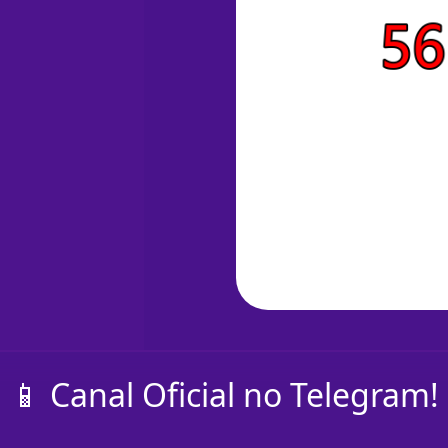
📱 Canal Oficial no Telegram!