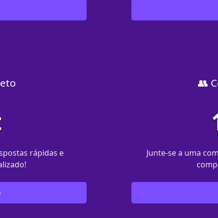
reto
👥 
t
espostas rápidas e
Junte-se a uma com
lizado!
compa
e