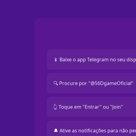
📱 Baixe o app Telegram no seu disp
🔍 Procure por "@56DgameOficial"
👆 Toque em "Entrar" ou "Join"
🔔 Ative as notificações para não p