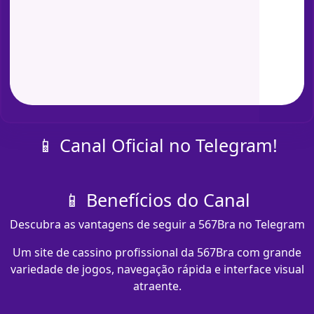
📱 Canal Oficial no Telegram!
📱 Benefícios do Canal
Descubra as vantagens de seguir a 567Bra no Telegram
Um site de cassino profissional da 567Bra com grande
variedade de jogos, navegação rápida e interface visual
atraente.