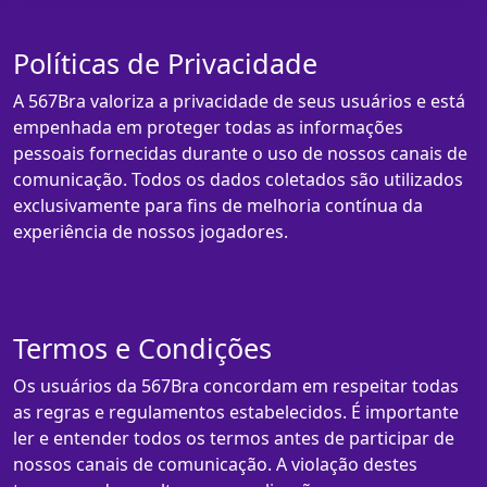
Políticas de Privacidade
A 567Bra valoriza a privacidade de seus usuários e está
empenhada em proteger todas as informações
pessoais fornecidas durante o uso de nossos canais de
comunicação. Todos os dados coletados são utilizados
exclusivamente para fins de melhoria contínua da
experiência de nossos jogadores.
Termos e Condições
Os usuários da 567Bra concordam em respeitar todas
as regras e regulamentos estabelecidos. É importante
ler e entender todos os termos antes de participar de
nossos canais de comunicação. A violação destes