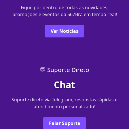
Fique por dentro de todas as novidades,
promoções e eventos da 567Bra em tempo real!
Ver Notícias
💬 Suporte Direto
Chat
Suporte direto via Telegram, respostas rápidas e
atendimento personalizado!
Falar Suporte