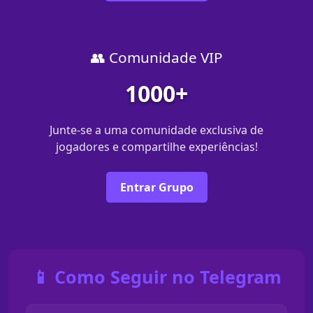
👥 Comunidade VIP
1000+
Junte-se a uma comunidade exclusiva de
jogadores e compartilhe experiências!
Entrar Grupo
📱 Como Seguir no Telegram