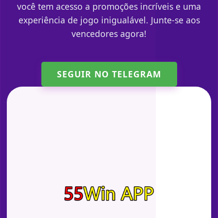
você tem acesso a promoções incríveis e uma
experiência de jogo inigualável. Junte-se aos
vencedores agora!
SEGUIR NO TELEGRAM