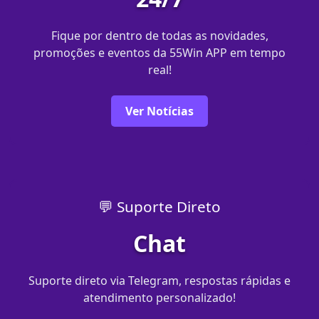
Fique por dentro de todas as novidades,
promoções e eventos da 55Win APP em tempo
real!
Ver Notícias
💬 Suporte Direto
Chat
Suporte direto via Telegram, respostas rápidas e
atendimento personalizado!