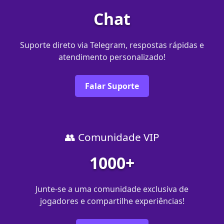
Chat
Suporte direto via Telegram, respostas rápidas e
atendimento personalizado!
Falar Suporte
👥 Comunidade VIP
1000+
Junte-se a uma comunidade exclusiva de
jogadores e compartilhe experiências!