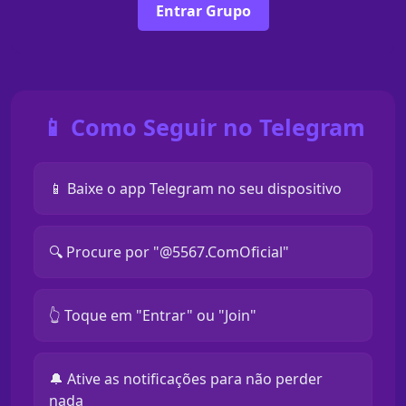
Entrar Grupo
📱 Como Seguir no Telegram
📱 Baixe o app Telegram no seu dispositivo
🔍 Procure por "@5567.ComOficial"
👆 Toque em "Entrar" ou "Join"
🔔 Ative as notificações para não perder
nada