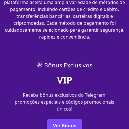
plataforma aceita uma ampla variedade de métodos de
pagamento, incluindo cartões de crédito e débito,
transferências bancárias, carteiras digitais e
criptomoedas. Cada método de pagamento foi
cuidadosamente selecionado para garantir segurança,
rapidez e conveniência.
🎁 Bônus Exclusivos
VIP
Receba bônus exclusivos do Telegram,
promoções especiais e códigos promocionais
únicos!
Ver Bônus