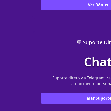
Ver Bônus
💬 Suporte Di
Cha
Suporte direto via Telegram, r
atendimento persona
Falar Suport