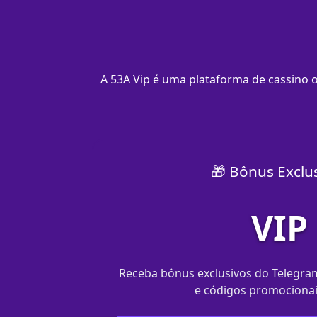
A 53A Vip é uma plataforma de cassino o
🎁 Bônus Exclu
VIP
Receba bônus exclusivos do Telegra
e códigos promocionai