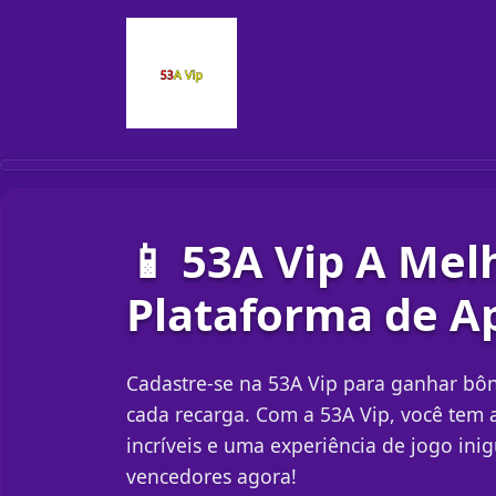
📱 53A Vip A Mel
Plataforma de A
Cadastre-se na 53A Vip para ganhar bô
cada recarga. Com a 53A Vip, você tem
incríveis e uma experiência de jogo inig
vencedores agora!