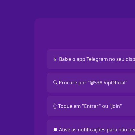
📱 Baixe o app Telegram no seu disp
🔍 Procure por "@53A VipOficial"
👆 Toque em "Entrar" ou "Join"
🔔 Ative as notificações para não p