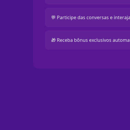
💬 Participe das conversas e interaj
🎁 Receba bônus exclusivos autom