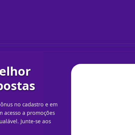
elhor
postas
bônus no cadastro e em
em acesso a promoções
ualável. Junte-se aos