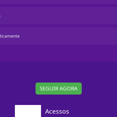
a
aticamente
SEGUIR AGORA
Acessos