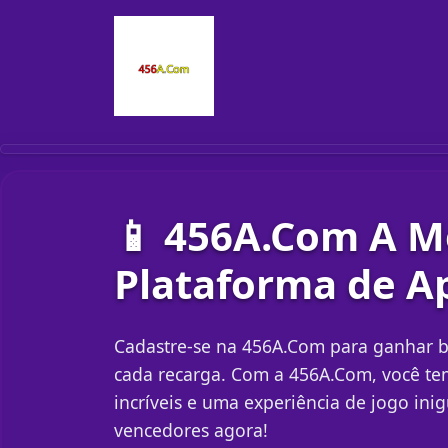
📱 456A.Com A M
Plataforma de A
Cadastre-se na 456A.Com para ganhar 
cada recarga. Com a 456A.Com, você t
incríveis e uma experiência de jogo inig
vencedores agora!