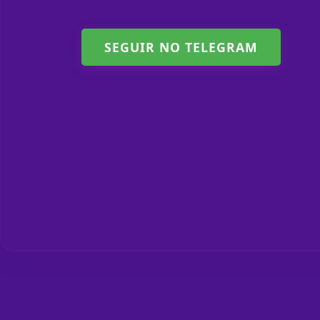
SEGUIR NO TELEGRAM