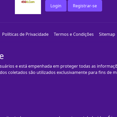
Login
Registrar-se
Políticas de Privacidade
Termos e Condições
Sitemap
de
 usuários e está empenhada em proteger todas as informaçõ
os coletados são utilizados exclusivamente para fins de m