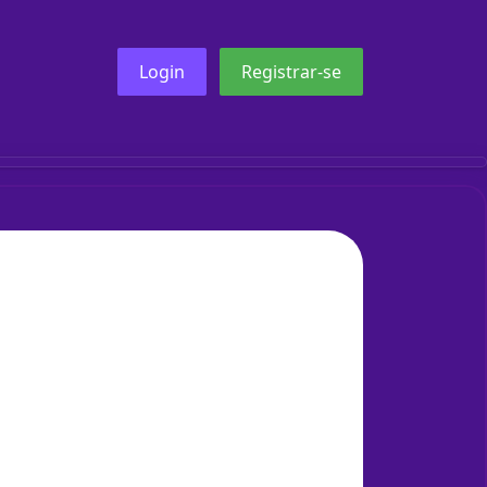
Login
Registrar-se