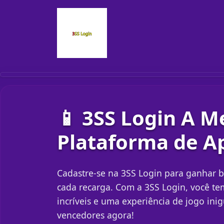
📱 3SS Login A M
Plataforma de A
Cadastre-se na 3SS Login para ganhar 
cada recarga. Com a 3SS Login, você t
incríveis e uma experiência de jogo inig
vencedores agora!