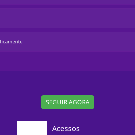
a
aticamente
SEGUIR AGORA
Acessos