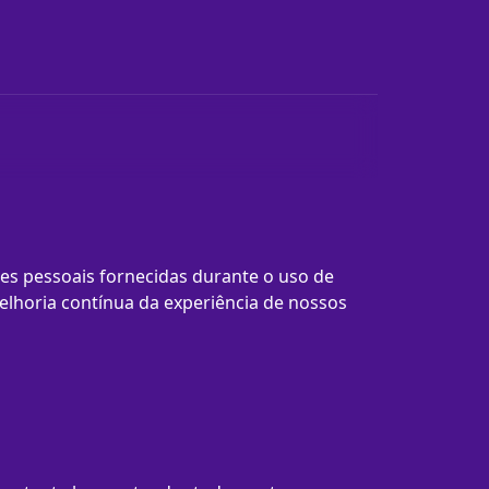
es pessoais fornecidas durante o uso de
elhoria contínua da experiência de nossos