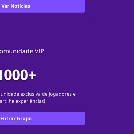
Ver Notícias
Comunidade VIP
1000+
unidade exclusiva de jogadores e
rtilhe experiências!
Entrar Grupo