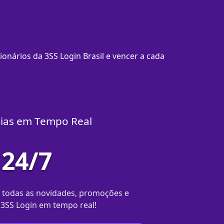
onários da 3SS Login Brasil e vencer a cada
cias em Tempo Real
24/7
e todas as novidades, promoções e
 3SS Login em tempo real!