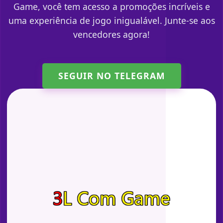
Game, você tem acesso a promoções incríveis e
uma experiência de jogo inigualável. Junte-se aos
vencedores agora!
SEGUIR NO TELEGRAM