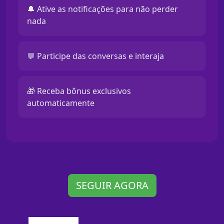
🔔 Ative as notificações para não perder
nada
💬 Participe das conversas e interaja
🎁 Receba bônus exclusivos
automaticamente
SEGUIR AGORA