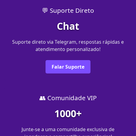
💬 Suporte Direto
Chat
Suporte direto via Telegram, respostas rápidas e
atendimento personalizado!
Falar Suporte
👥 Comunidade VIP
1000+
Junte-se a uma comunidade exclusiva de