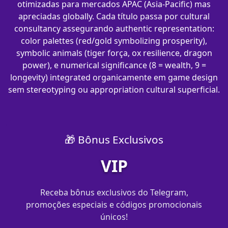
otimizadas para mercados APAC (Asia-Pacific) mas
apreciadas globally. Cada título passa por cultural
consultancy assegurando authentic representation:
color palettes (red/gold symbolizing prosperity),
symbolic animals (tiger força, ox resilience, dragon
power), e numerical significance (8 = wealth, 9 =
longevity) integrated organicamente em game design
sem stereotyping ou appropriation cultural superficial.
🎁 Bônus Exclusivos
VIP
Receba bônus exclusivos do Telegram,
promoções especiais e códigos promocionais
únicos!