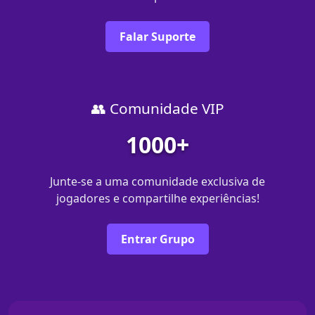
Falar Suporte
👥 Comunidade VIP
1000+
Junte-se a uma comunidade exclusiva de
jogadores e compartilhe experiências!
Entrar Grupo