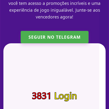
você tem acesso a promoções incríveis e uma
experiência de jogo inigualável. Junte-se aos
vencedores agora!
SEGUIR NO TELEGRAM