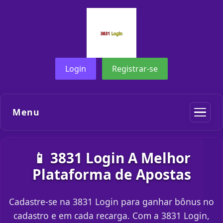
Login
Registrar-se
Menu
📱 3831 Login A Melhor
Plataforma de Apostas
Cadastre-se na 3831 Login para ganhar bônus no
cadastro e em cada recarga. Com a 3831 Login,