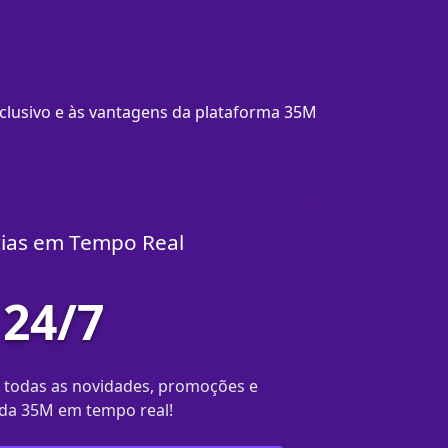
lusivo e às vantagens da plataforma 35M
cias em Tempo Real
24/7
e todas as novidades, promoções e
da 35M em tempo real!