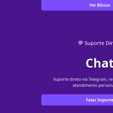
Ver Bônus
💬 Suporte Di
Cha
Suporte direto via Telegram, r
atendimento persona
Falar Suport