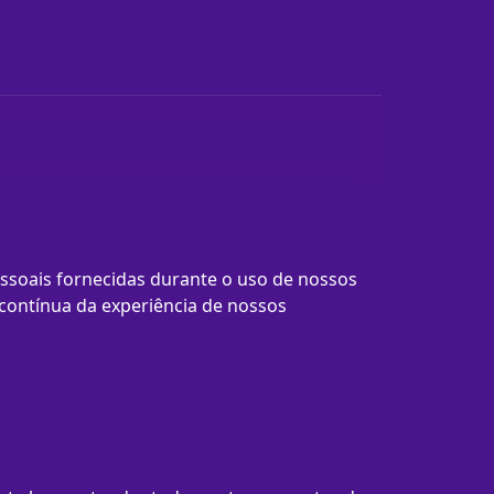
ssoais fornecidas durante o uso de nossos
 contínua da experiência de nossos