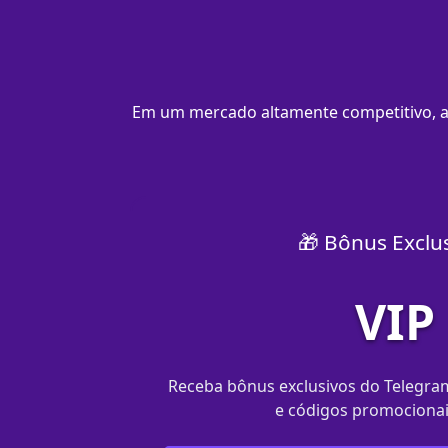
Em um mercado altamente competitivo, a
🎁 Bônus Exclu
VIP
Receba bônus exclusivos do Telegra
e códigos promocionai