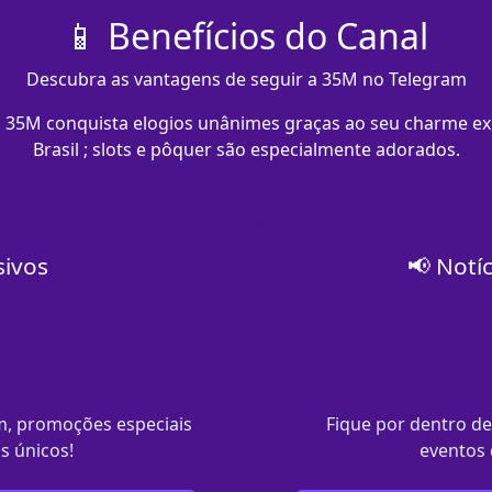
📱 Benefícios do Canal
Descubra as vantagens de seguir a 35M no Telegram
 35M conquista elogios unânimes graças ao seu charme exc
Brasil ; slots e pôquer são especialmente adorados.
sivos
📢 Notí
m, promoções especiais
Fique por dentro d
s únicos!
eventos 