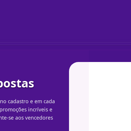
postas
no cadastro e em cada
promoções incríveis e
unte-se aos vencedores