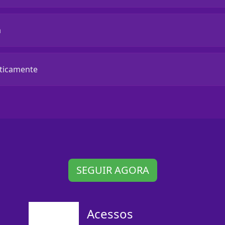
a
aticamente
SEGUIR AGORA
Acessos