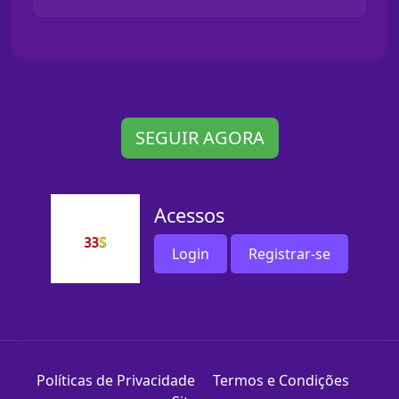
SEGUIR AGORA
Acessos
Login
Registrar-se
Políticas de Privacidade
Termos e Condições