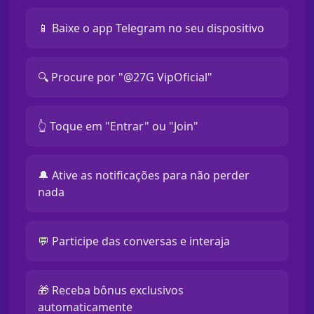
📱 Baixe o app Telegram no seu dispositivo
🔍 Procure por "@27G VipOficial"
👆 Toque em "Entrar" ou "Join"
🔔 Ative as notificações para não perder
nada
💬 Participe das conversas e interaja
🎁 Receba bônus exclusivos
automaticamente