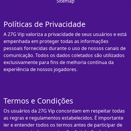
Sitemap
Políticas de Privacidade
A 27G Vip valoriza a privacidade de seus usuários e está
empenhada em proteger todas as informações
pessoais fornecidas durante o uso de nossos canais de
comunicação. Todos os dados coletados são utilizados
exclusivamente para fins de melhoria contínua da
experiência de nossos jogadores.
Termos e Condições
Os usuários da 27G Vip concordam em respeitar todas
as regras e regulamentos estabelecidos. É importante
ler e entender todos os termos antes de participar de