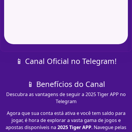
📱 Canal Oficial no Telegram!
📱 Benefícios do Canal
Descubra as vantagens de seguir a 2025 Tiger APP no
Telegram
Agora que sua conta está ativa e você tem saldo para
jogar, é hora de explorar a vasta gama de jogos e
apostas disponíveis na
2025 Tiger APP
. Navegue pelas