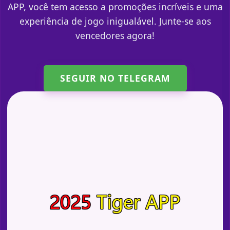
APP, você tem acesso a promoções incríveis e uma
experiência de jogo inigualável. Junte-se aos
vencedores agora!
SEGUIR NO TELEGRAM