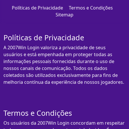
Políticas de Privacidade
Termos e Condições
Sitemap
Políticas de Privacidade
A 2007Win Login valoriza a privacidade de seus
usuários e está empenhada em proteger todas as
informações pessoais fornecidas durante o uso de
nossos canais de comunicação. Todos os dados
coletados são utilizados exclusivamente para fins de
melhoria contínua da experiência de nossos jogadores.
Termos e Condições
Os usuários da 2007Win Login concordam em respeitar