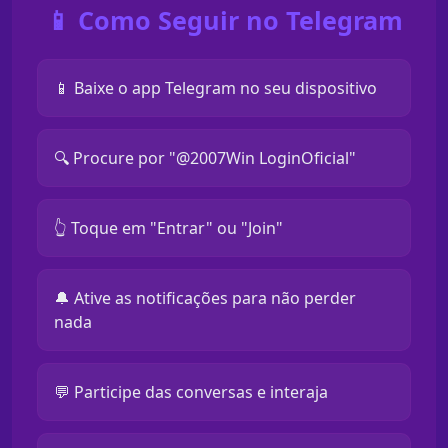
📱 Como Seguir no Telegram
📱 Baixe o app Telegram no seu dispositivo
🔍 Procure por "@2007Win LoginOficial"
👆 Toque em "Entrar" ou "Join"
🔔 Ative as notificações para não perder
nada
💬 Participe das conversas e interaja