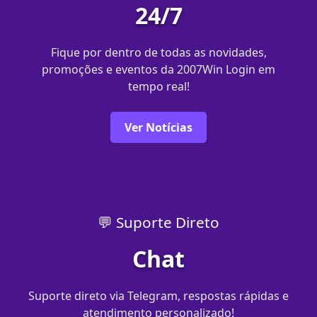
24/7
Fique por dentro de todas as novidades,
promoções e eventos da 2007Win Login em
tempo real!
Ver Notícias
💬 Suporte Direto
Chat
Suporte direto via Telegram, respostas rápidas e
atendimento personalizado!