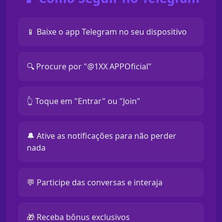
📱 Baixe o app Telegram no seu dispositivo
🔍 Procure por "@1XX APPOficial"
👆 Toque em "Entrar" ou "Join"
🔔 Ative as notificações para não perder
nada
💬 Participe das conversas e interaja
🎁 Receba bônus exclusivos