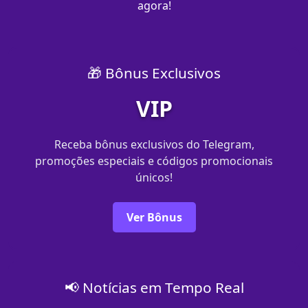
agora!
🎁 Bônus Exclusivos
VIP
Receba bônus exclusivos do Telegram,
promoções especiais e códigos promocionais
únicos!
Ver Bônus
📢 Notícias em Tempo Real