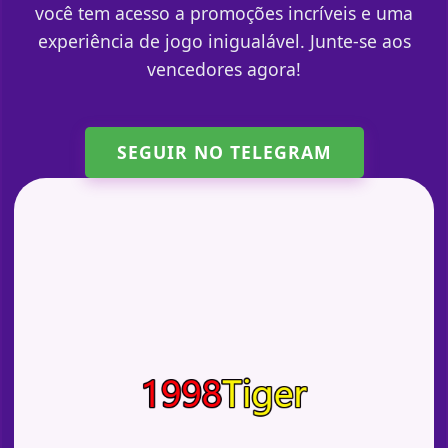
você tem acesso a promoções incríveis e uma
experiência de jogo inigualável. Junte-se aos
vencedores agora!
SEGUIR NO TELEGRAM