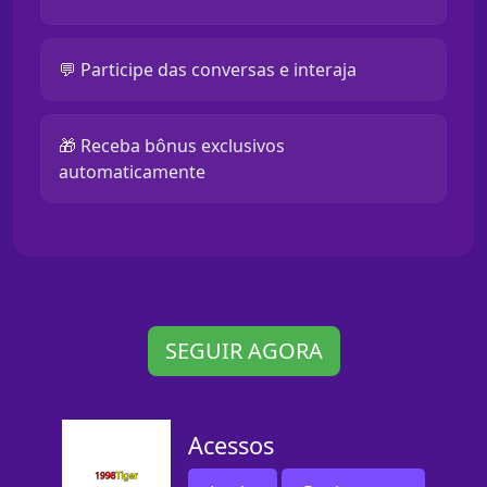
💬 Participe das conversas e interaja
🎁 Receba bônus exclusivos
automaticamente
SEGUIR AGORA
Acessos