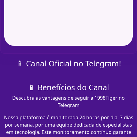
📱 Canal Oficial no Telegram!
📱 Benefícios do Canal
Descubra as vantagens de seguir a 1998Tiger no
Telegram
Nossa plataforma é monitorada 24 horas por dia, 7 dias
por semana, por uma equipe dedicada de especialistas
em tecnologia. Este monitoramento contínuo garante