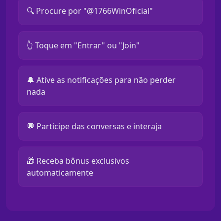
🔍 Procure por "@1766WinOficial"
👆 Toque em "Entrar" ou "Join"
🔔 Ative as notificações para não perder
nada
💬 Participe das conversas e interaja
🎁 Receba bônus exclusivos
automaticamente