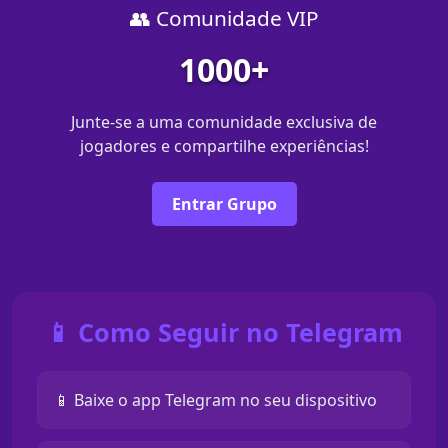
👥 Comunidade VIP
1000+
Junte-se a uma comunidade exclusiva de
jogadores e compartilhe experiências!
Entrar Grupo
📱 Como Seguir no Telegram
📱 Baixe o app Telegram no seu dispositivo