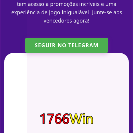
tem acesso a promoções incríveis e uma
experiência de jogo inigualável. Junte-se aos
vencedores agora!
SEGUIR NO TELEGRAM