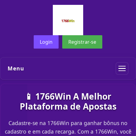
Login
Registrar-se
Menu
📱 1766Win A Melhor
Plataforma de Apostas
Cadastre-se na 1766Win para ganhar bônus no
cadastro e em cada recarga. Com a 1766Win, você