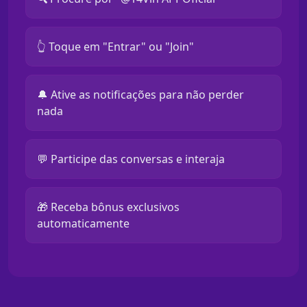
👆 Toque em "Entrar" ou "Join"
🔔 Ative as notificações para não perder
nada
💬 Participe das conversas e interaja
🎁 Receba bônus exclusivos
automaticamente