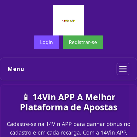
Login
Registrar-se
Menu
📱 14Vin APP A Melhor
Plataforma de Apostas
Cadastre-se na 14Vin APP para ganhar bônus no
cadastro e em cada recarga. Com a 14Vin APP,