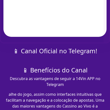
📱 Canal Oficial no Telegram!
📱 Benefícios do Canal
Descubra as vantagens de seguir a 14Vin APP no
Telegram
alhe do jogo, assim como interfaces intuitivas que
facilitam a navegação e a colocação de apostas. Uma
das maiores vantagens do Cassino ao Vivo é a