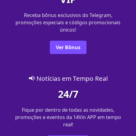
Receba bônus exclusivos do Telegram,
promoções especiais e códigos promocionais
únicos!
Ver Bônus
📢 Notícias em Tempo Real
24/7
Fique por dentro de todas as novidades,
promoções e eventos da 14Vin APP em tempo
real!