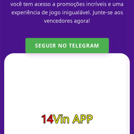
você tem acesso a promoções incríveis e uma
experiência de jogo inigualável. Junte-se aos
vencedores agora!
SEGUIR NO TELEGRAM