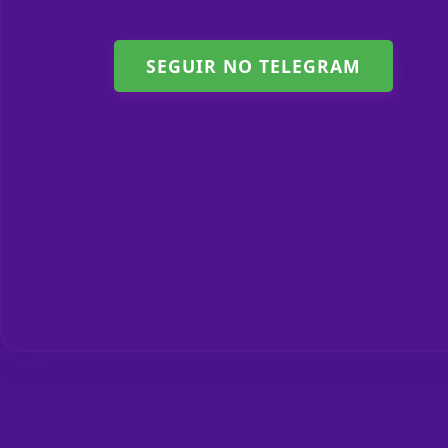
SEGUIR NO TELEGRAM