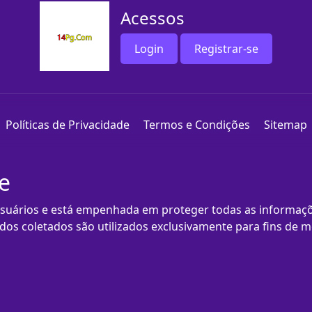
Acessos
Login
Registrar-se
Políticas de Privacidade
Termos e Condições
Sitemap
de
 usuários e está empenhada em proteger todas as informaçõ
os coletados são utilizados exclusivamente para fins de m