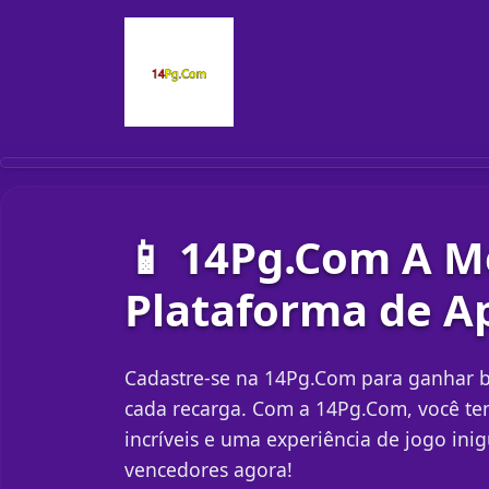
📱 14Pg.Com A M
Plataforma de A
Cadastre-se na 14Pg.Com para ganhar 
cada recarga. Com a 14Pg.Com, você t
incríveis e uma experiência de jogo inig
vencedores agora!