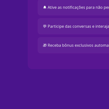
🔔 Ative as notificações para não p
💬 Participe das conversas e interaj
🎁 Receba bônus exclusivos autom