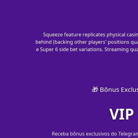
Squeeze feature replicates physical casi
behind (backing other players' positions qu
e Super 6 side bet variations. Streaming qu
🎁 Bônus Exclu
VIP
Receba bônus exclusivos do Telegra