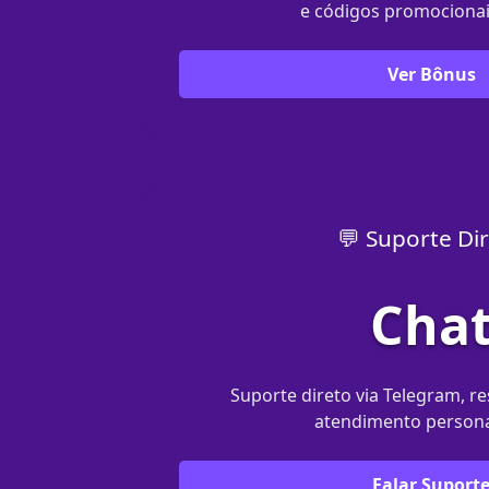
e códigos promocionai
Ver Bônus
💬 Suporte Di
Cha
Suporte direto via Telegram, r
atendimento persona
Falar Suport