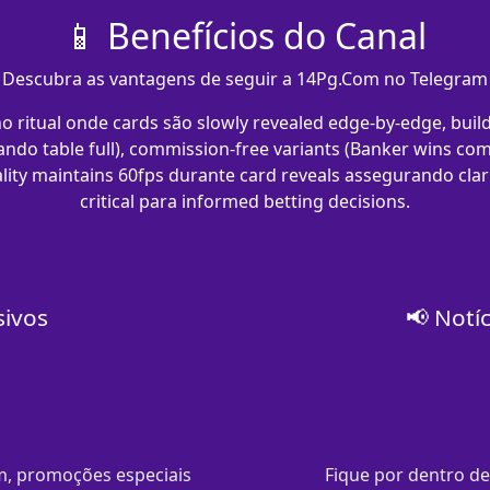
📱 Benefícios do Canal
Descubra as vantagens de seguir a 14Pg.Com no Telegram
no ritual onde cards são slowly revealed edge-by-edge, build
ando table full), commission-free variants (Banker wins co
ality maintains 60fps durante card reveals assegurando clari
critical para informed betting decisions.
sivos
📢 Notí
m, promoções especiais
Fique por dentro d