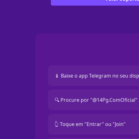
📱 Baixe o app Telegram no seu disp
🔍 Procure por "@14Pg.ComOficial"
👆 Toque em "Entrar" ou "Join"