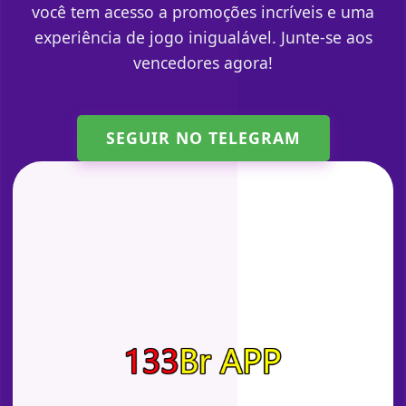
você tem acesso a promoções incríveis e uma
experiência de jogo inigualável. Junte-se aos
vencedores agora!
SEGUIR NO TELEGRAM