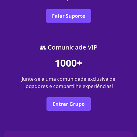
Falar Suporte
👥 Comunidade VIP
1000+
Junte-se a uma comunidade exclusiva de
jogadores e compartilhe experiências!
Entrar Grupo